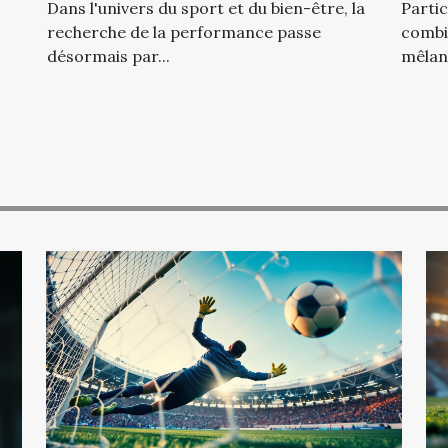
application tout-en-un ?
comb
Dans l'univers du sport et du bien-être, la
Partic
recherche de la performance passe
combin
désormais par...
mêlant