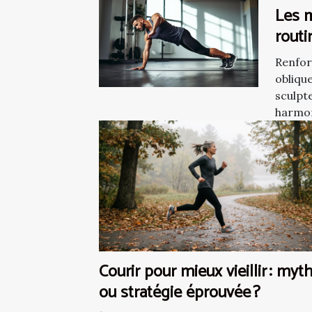
Les m
routi
renfo
Renfor
obli
oblique
sculpt
harmon
Courir pour mieux vieillir : myt
ou stratégie éprouvée ?