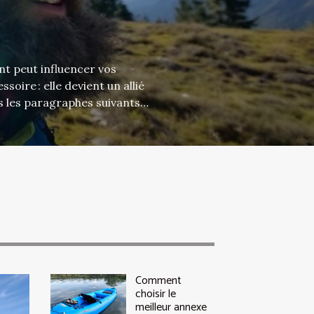
nt peut influencer vos
oire : elle devient un allié
s les paragraphes suivants
orties et optimiser vos
es matériaux techniques dotés
ocive aux rayons ultraviolets
Comment
choisir le
meilleur annexe