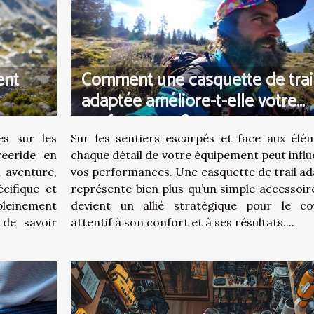
ent
Comment une casquette de trai
adaptée améliore-t-elle votre
performance ?
es sur les
Sur les sentiers escarpés et face aux élé
reeride en
chaque détail de votre équipement peut infl
 aventure,
vos performances. Une casquette de trail a
cifique et
représente bien plus qu’un simple accessoire 
pleinement
devient un allié stratégique pour le co
 de savoir
attentif à son confort et à ses résultats....