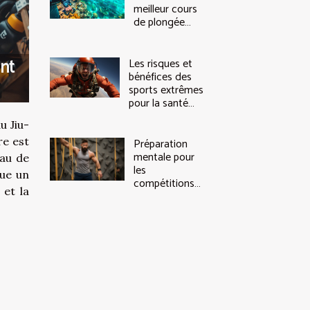
meilleur cours
de plongée
pour débutants
nt
Les risques et
bénéfices des
sports extrêmes
pour la santé
cardiovasculaire
u Jiu-
re est
Préparation
mentale pour
eau de
les
ue un
compétitions
 et la
d'escalade
.