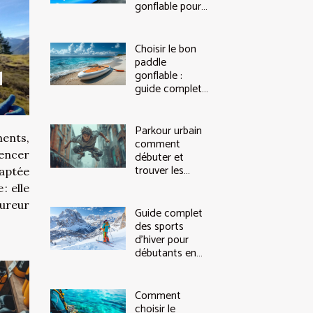
gonflable pour
vos aventures
nautiques ?
Choisir le bon
paddle
l
gonflable :
guide complet
pour tous les
niveaux
Parkour urbain
ments,
comment
uencer
débuter et
trouver les
daptée
meilleurs spots
: elle
peu fréquentés
ureur
Guide complet
des sports
d'hiver pour
débutants en
montagne
Comment
choisir le