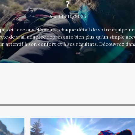
?
Jeu. 06/11/2025
rpés et face aux éléments, chaque détail de votre équipeme
 de trail adaptée représente bien plus qu’un simple access
ur attentif à son confort et à ses résultats. Découvrez dan
 technique, souvent sous-estimé, peut transformer vos s
ontre les intempéries Une casquette trail spécialement conçue pour
nt un allié de taille face aux aléas climatiques. Grâce à d
otection solaire se révèle optimale, limitant l’exposition n
et préservant la...