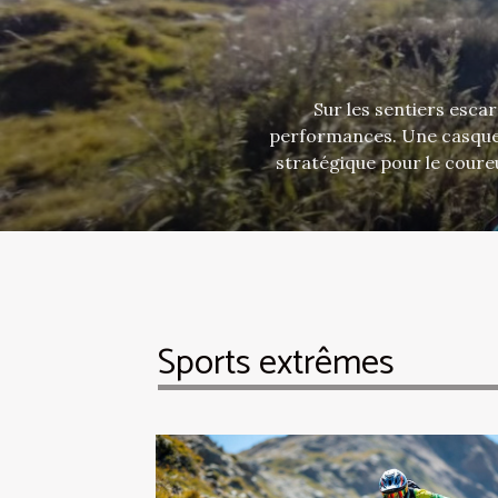
Sur les sentiers esca
performances. Une casquette
stratégique pour le coure
comment cet équipement
sensations sur tous les terrains. Protection c
la course en extérieur devie
d’un indice UPF élevé, la pr
Sports extrêmes