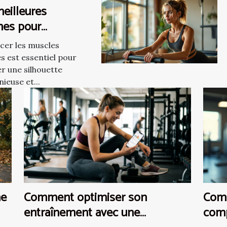
eilleures
nes pour
rcer les muscles
cer les muscles
ques
s est essentiel pour
er une silhouette
ieuse et...
he
Comment optimiser son
Comm
entraînement avec une
comp