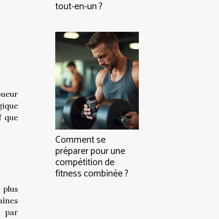
tout-en-un ?
oueur
gique
f que
Comment se
préparer pour une
compétition de
fitness combinée ?
 plus
aînes
s par