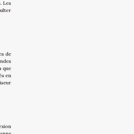
. Les
ulter
es de
andes
a que
és en
iseur
rsion
ionne