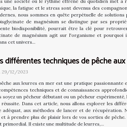
s une société où le rythme effréné du quotidien met à r
sique, la fatigue et le stress sont devenus des compagno
ernes, nous sommes en quête perpétuelle de solutions p
 bisglycinate de magnésium se distingue par ses propri
te biodisponibilité, pourrait être la clé pour retrouver
inate de magnésium agit sur l'organisme et pourquoi il
ans cet univers...
s différentes techniques de pêche aux
. 29/12/2023
pêche aux leurres en mer est une pratique passionnante e
compétences techniques et de connaissances approfondi
s soyez un pêcheur débutant ou un pêcheur expérimenté, l’
ussite. Dans cet article, nous allons explorer les diffé
re adéquat, aux méthodes de lancer et de récupération.
t à prendre plus de plaisir lors de vos sorties de pêche.
 primordial. Il existe une multitude de leurres,...