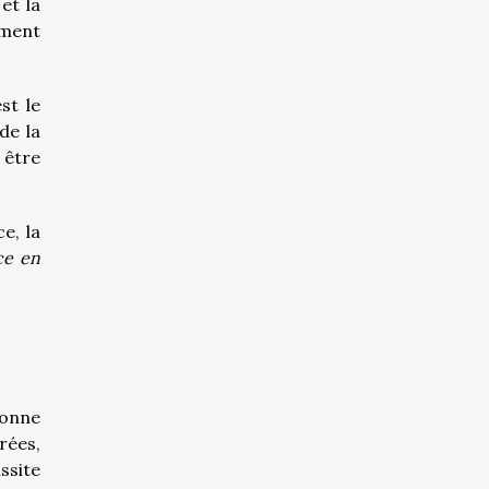
et la
ement
st le
de la
 être
e, la
ce en
bonne
rées,
ssite