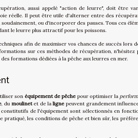
ération, aussi appelé "action de leurre", doit être var
ie réelle. Il peut être utile d'alterner entre des récupéra
on soudainement, ou d'incorporer des pauses. Tous ces élé
dant le leurre plus attractif pour les poissons.
techniques afin de maximiser vos chances de succès lors d
nformations
sur ces méthodes de récupération, n'hésitez 
re des formations dédiées à la pêche aux leurres en mer.
ent
tiliser son
équipement de pêche
pour optimiser la
perfor
e
, du
moulinet
et de la
ligne
peuvent grandement influence
 constitutifs de l'équipement sont sélectionnés en foncti
he pratiqué, les conditions de pêche et bien sûr, les préfér