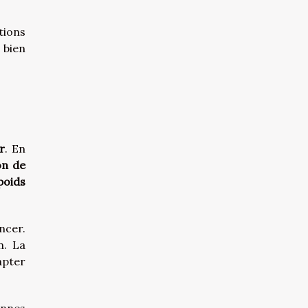
tions
 bien
r
. En
on de
poids
ncer.
n. La
apter
annes