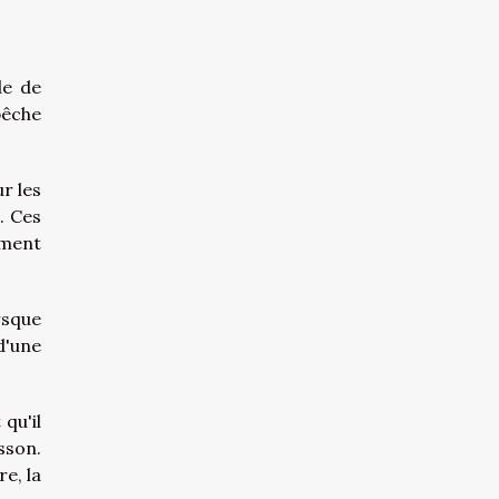
de de
pêche
r les
. Ces
ement
rsque
d'une
qu'il
sson.
e, la