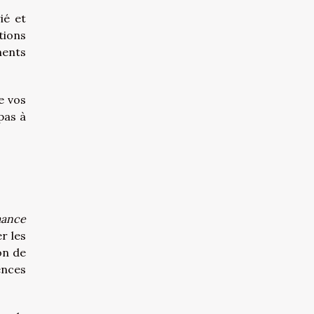
ié et
tions
ments
e vos
pas à
mance
r les
on de
ences