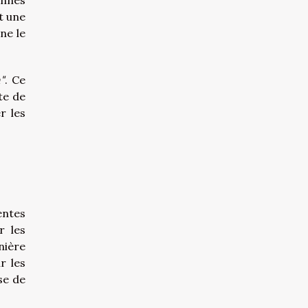
t une
ne le
"
. Ce
te de
r les
entes
r les
nière
r les
se de