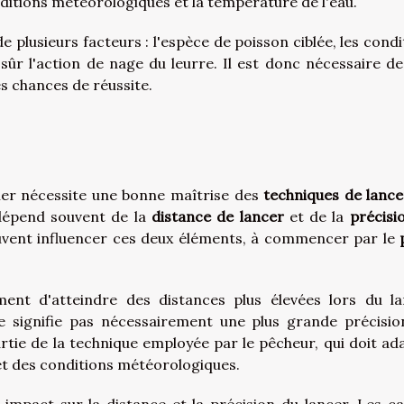
ditions météorologiques et la température de l'eau.
e plusieurs facteurs : l'espèce de poisson ciblée, les condi
sûr l'action de nage du leurre. Il est donc nécessaire de
s chances de réussite.
mer nécessite une bonne maîtrise des
techniques de lance
 dépend souvent de la
distance de lancer
et de la
précisi
uvent influencer ces deux éléments, à commencer par le
ent d'atteindre des distances plus élevées lors du la
 signifie pas nécessairement une plus grande précisio
tie de la technique employée par le pêcheur, qui doit ad
et des conditions météorologiques.
 impact sur la distance et la précision du lancer. Les c