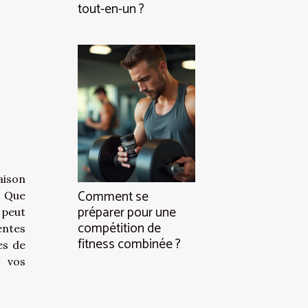
tout-en-un ?
aison
Comment se
. Que
préparer pour une
 peut
compétition de
entes
fitness combinée ?
es de
r vos